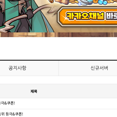
공지사항
신규서버
제목
 등극&쿠폰!
 1위 등극&쿠폰!