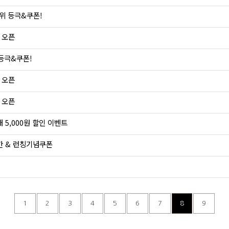
1위 등극&쿠폰!
』 오픈
 등극&쿠폰!
』 오픈
』 오픈
5,000원 할인 이벤트​​
 시간 & 런칭기념쿠폰
1
2
3
4
5
6
7
8
9