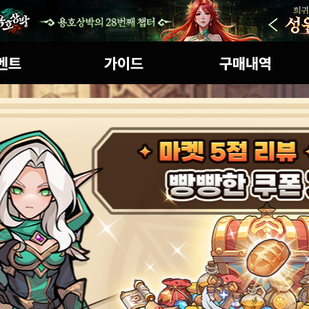
인 이벤트
초보자가이드
구매내역
세계관
게임특징
역할 소개
아이템확률