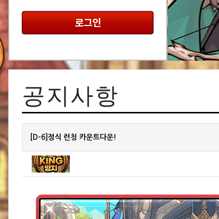
로그인
공지사항
[D-6]정식 런칭 카운트다운!