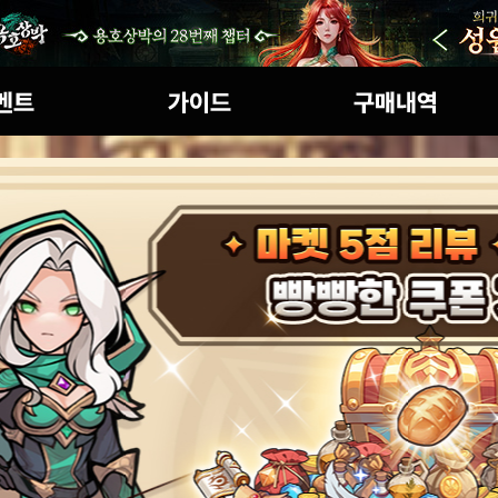
인 이벤트
초보자가이드
구매내역
세계관
게임특징
역할 소개
아이템확률