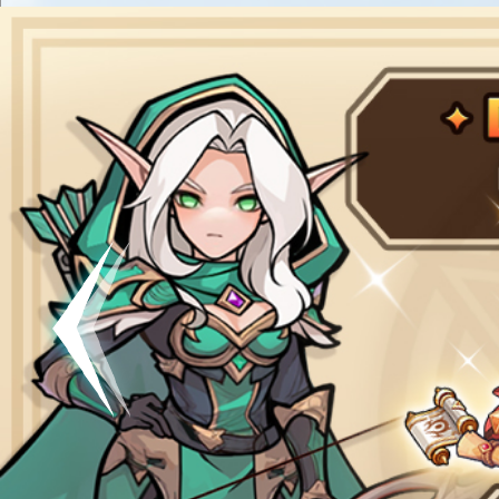
공지
[킹방치
공지
[킹방치]
공지
[킹방치
이벤트
[갤럭시스
이벤트​​
서버오픈
07월 0