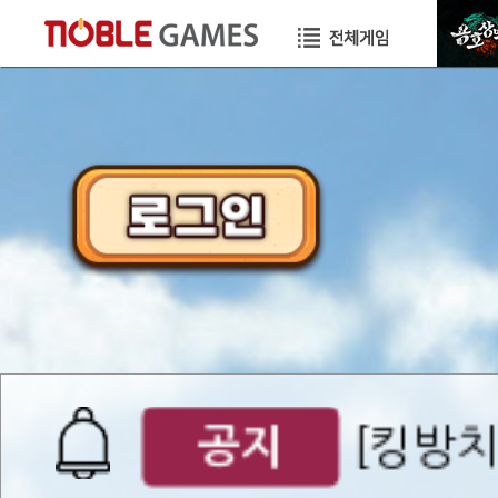
이벤트
[갤럭시스
이벤트​​
서버오픈
07월 0
공지
[킹방치