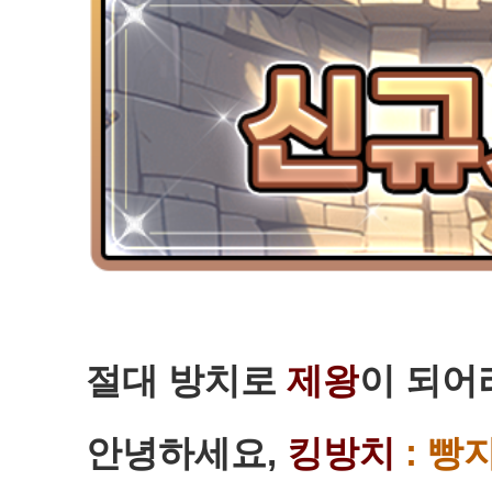
절대 방치로
제왕
이 되어
안녕하세요,
킹방치
: 빵